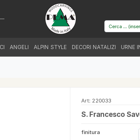
CI
ANGELI
ALPIN STYLE
DECORI NATALIZI
URNE I
Art: 220033
S. Francesco Sav
finitura