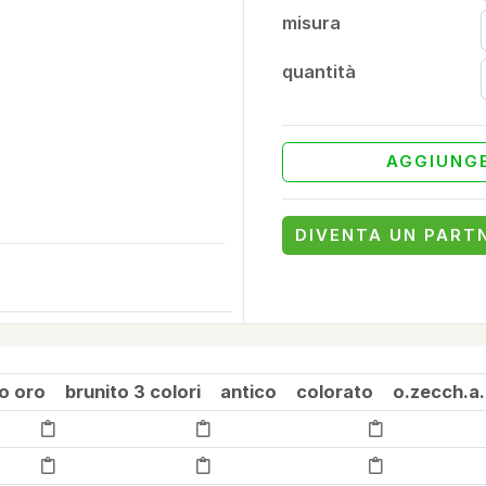
misura
quantità
AGGIUNGE
DIVENTA UN PART
lo oro
brunito 3 colori
antico
colorato
o.zecch.a