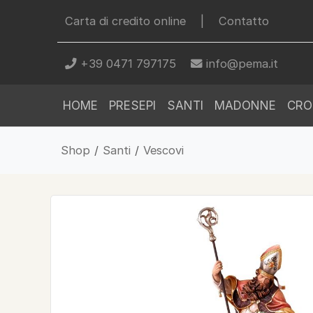
Carta di credito online
|
Contatto
+39 0471 797175
info@pema.it
HOME
PRESEPI
SANTI
MADONNE
CRO
Shop
/
Santi
/
Vescovi