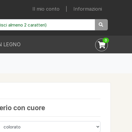
Il mio conto
|
Informazioni
0
N LEGNO
erio con cuore