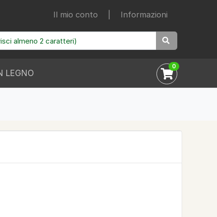
Il mio conto
|
Informazioni
0
N LEGNO