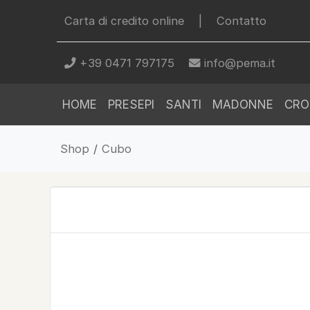
Carta di credito online
|
Contatto
+39 0471 797175
info@pema.it
HOME
PRESEPI
SANTI
MADONNE
CRO
Shop
/
Cubo