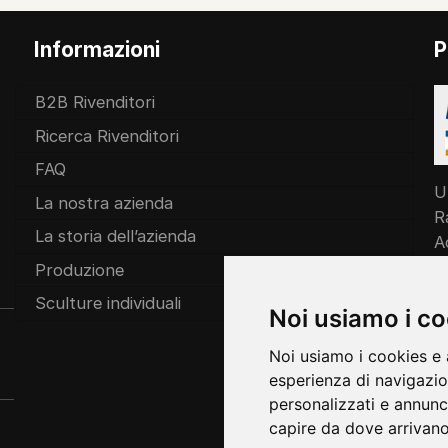
Informazioni
P
B2B Rivenditori
Ricerca Rivenditori
FAQ
U
La nostra azienda
R
La storia dell’azienda
A
c
Produzione
Sculture individuali
Noi usiamo i c
Noi usiamo i cookies e 
esperienza di navigazio
personalizzati e annunci 
capire da dove arrivano i