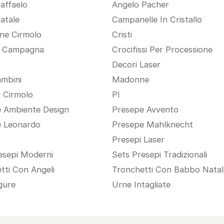
Raffaelo
Angelo Pacher
atale
Campanelle In Cristallo
one Cirmolo
Cristi
i Campagna
Crocifissi Per Processione
Decori Laser
mbini
Madonne
i Cirmolo
Pl
 Ambiente Design
Presepe Avvento
e Leonardo
Presepe Mahlknecht
Presepi Laser
esepi Moderni
Sets Presepi Tradizionali
tti Con Angeli
Tronchetti Con Babbo Natal
gure
Urne Intagliate