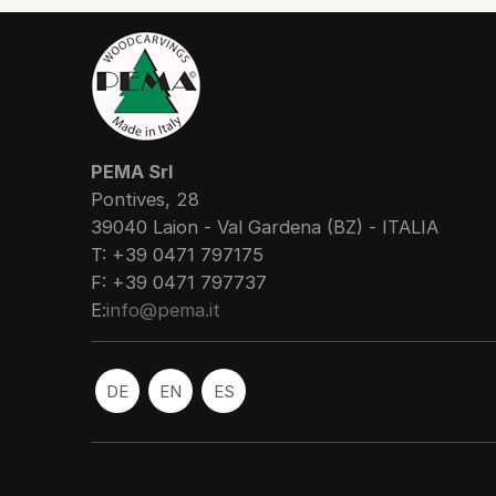
PEMA Srl
Pontives, 28
39040 Laion - Val Gardena (BZ) - ITALIA
T: +39 0471 797175
F: +39 0471 797737
E:
info@pema.it
DE
EN
ES