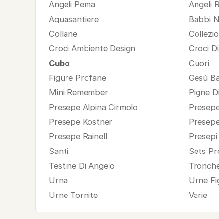
Angeli Pema
Angeli 
Aquasantiere
Babbi N
Collane
Collezi
Croci Ambiente Design
Croci D
Cubo
Cuori
Figure Profane
Gesù Ba
Mini Remember
Pigne D
Presepe Alpina Cirmolo
Presepe
Presepe Kostner
Presep
Presepe Rainell
Presepi
Santi
Sets Pr
Testine Di Angelo
Tronche
Urna
Urne Fi
Urne Tornite
Varie