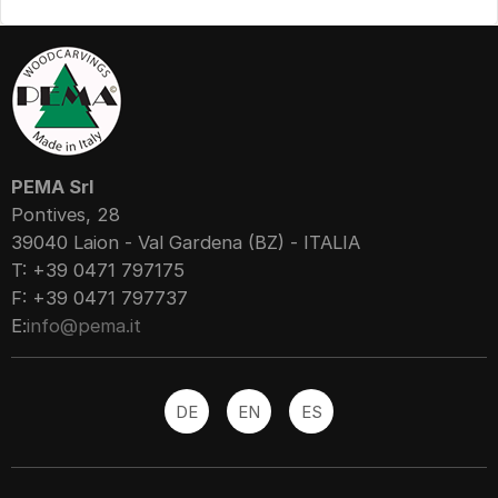
PEMA Srl
Pontives, 28
39040 Laion - Val Gardena (BZ) - ITALIA
T: +39 0471 797175
F: +39 0471 797737
E:
info@pema.it
DE
EN
ES