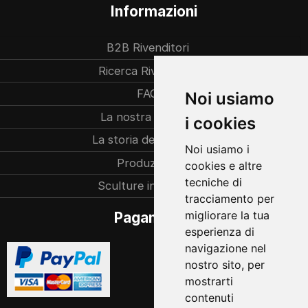
Informazioni
B2B Rivenditori
Ricerca Rivenditori
FAQ
Noi usiamo
La nostra azienda
i cookies
La storia dell’azienda
Noi usiamo i
Produzione
cookies e altre
tecniche di
Sculture individuali
tracciamento per
migliorare la tua
Pagamento
esperienza di
navigazione nel
nostro sito, per
mostrarti
contenuti