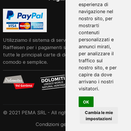
esperienza di
navigazione nel
nostro sito, per
mostrarti
contenuti
personalizzati e
Utilizziamo il sistema di servizi POS della Cassa
annunci mirati,
Raiffeisen per i pagamenti sul nostro sito web. Accetta
per analizzare il
tutte le principali carte di debito e di credito in modo
traffico sul
comodo e semplice.
nostro sito, e per
capire da dove
arrivano i nostri
visitatori.
OK
© 2021 PEMA SRL - All rights reserved
Cambia le mie
impostazioni
Condizioni generali
|
Privacy
|
Note legali