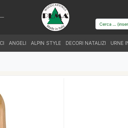
CI
ANGELI
ALPIN STYLE
DECORI NATALIZI
URNE I