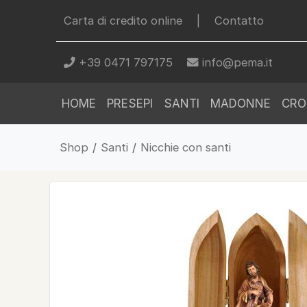
Carta di credito online
|
Contatto
+39 0471 797175
info@pema.it
HOME
PRESEPI
SANTI
MADONNE
CRO
Shop
/
Santi
/
Nicchie con santi