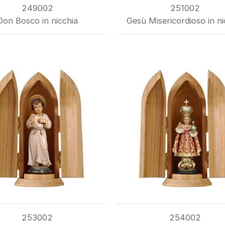
249002
251002
Don Bosco in nicchia
Gesù Misericordioso in ni
253002
254002