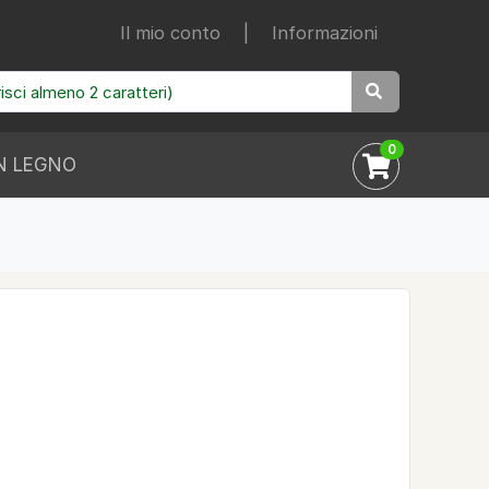
Il mio conto
|
Informazioni
0
N LEGNO