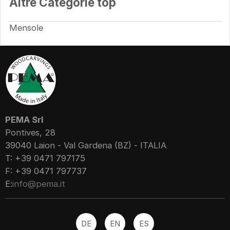
Altre Categorie top
Mensole
PEMA Srl
Pontives, 28
39040 Laion - Val Gardena (BZ) - ITALIA
T: +39 0471 797175
F: +39 0471 797737
E:
info@pema.it
DE
EN
ES