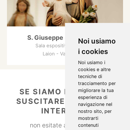
S. Giuseppe con bambino
Noi usiamo
Sala espositiva a Pontives
i cookies
Laion - Val Gardena
Noi usiamo i
cookies e altre
tecniche di
tracciamento per
SE SIAMO RIUSCITI A
migliorare la tua
esperienza di
SUSCITARE IL VOSTRO
navigazione nel
INTERESSE
nostro sito, per
mostrarti
non esitate a contattarci
contenuti