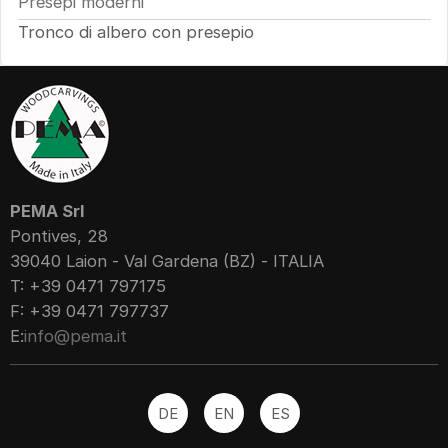
Presepi moderni
Tronco di albero con presepio
PEMA Srl
Pontives, 28
39040 Laion - Val Gardena (BZ) - ITALIA
T: +39 0471 797175
F: +39 0471 797737
E:
info@pema.it
DE
EN
ES