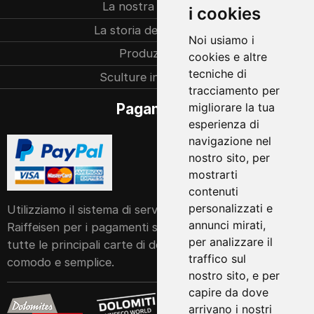
La nostra azienda
i cookies
La storia dell’azienda
Noi usiamo i
Produzione
cookies e altre
tecniche di
Sculture individuali
tracciamento per
migliorare la tua
Pagamento
esperienza di
navigazione nel
nostro sito, per
mostrarti
contenuti
personalizzati e
Utilizziamo il sistema di servizi POS della Cassa
annunci mirati,
Raiffeisen per i pagamenti sul nostro sito web. Accetta
per analizzare il
tutte le principali carte di debito e di credito in modo
traffico sul
comodo e semplice.
nostro sito, e per
capire da dove
arrivano i nostri