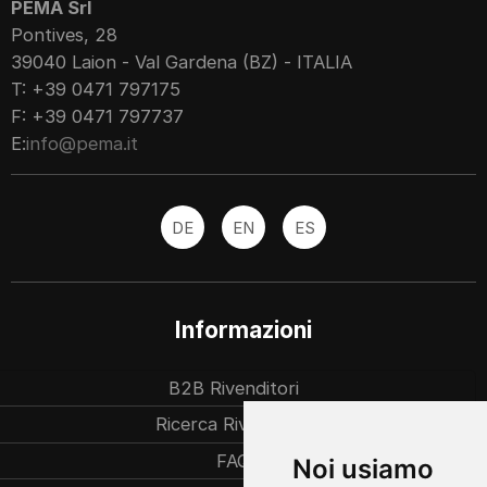
PEMA Srl
Pontives, 28
39040 Laion - Val Gardena (BZ) - ITALIA
T: +39 0471 797175
F: +39 0471 797737
E:
info@pema.it
DE
EN
ES
Informazioni
B2B Rivenditori
Ricerca Rivenditori
FAQ
Noi usiamo