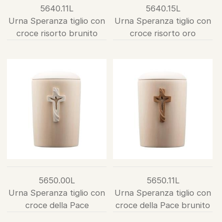
5640.11L
5640.15L
Urna Speranza tiglio con
Urna Speranza tiglio con
croce risorto brunito
croce risorto oro
5650.00L
5650.11L
Urna Speranza tiglio con
Urna Speranza tiglio con
croce della Pace
croce della Pace brunito