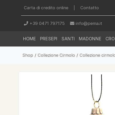
Carta di credito online
|
Contatto
+39 0471 797175
info@pema.it
HOME
PRESEPI
SANTI
MADONNE
CRO
Shop
/
Collezione Cirmolo
/
Collezione cirmol