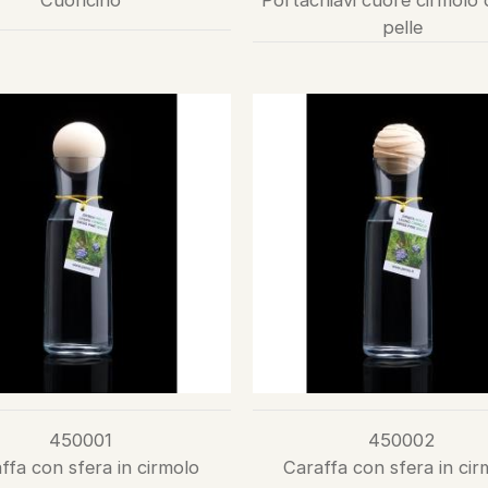
Cuoricino
Portachiavi cuore cirmolo
pelle
450001
450002
ffa con sfera in cirmolo
Caraffa con sfera in cir