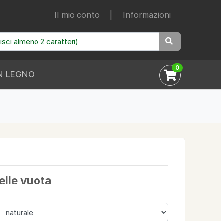
Il mio conto
|
Informazioni
0
N LEGNO
elle vuota