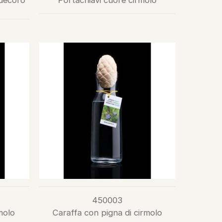
 decoro
Portachiavi cuore cirmolo
450003
molo
Caraffa con pigna di cirmolo