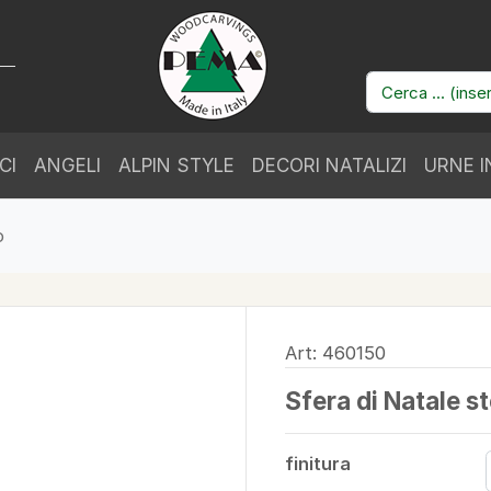
CI
ANGELI
ALPIN STYLE
DECORI NATALIZI
URNE I
o
Art: 460150
Sfera di Natale st
finitura