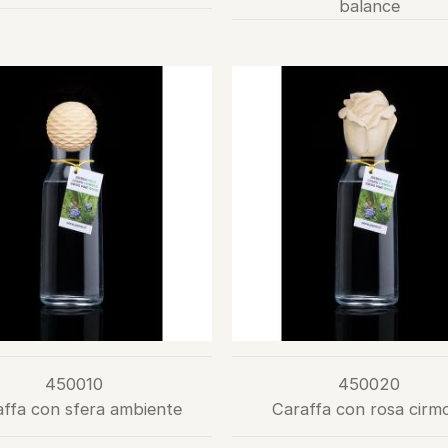
balance
450010
450020
ffa con sfera ambiente
Caraffa con rosa cirm