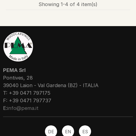
Showing 1-4 of 4 item(s)
PEMA Srl
Pontives, 28
39040 Laion - Val Gardena (BZ) - ITALIA
T: +39 0471 797175
F: +39 0471 797737
E:
info@pema.it
DE
EN
ES