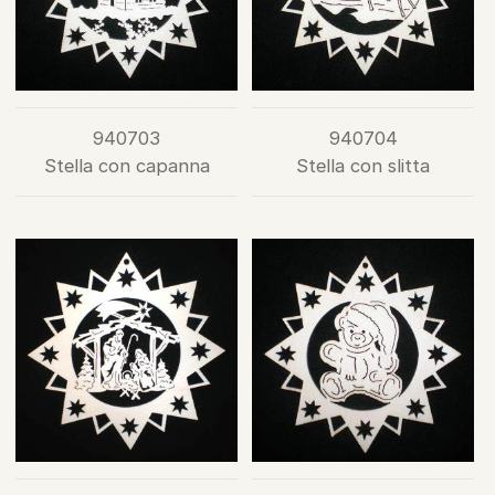
940703
940704
Stella con capanna
Stella con slitta