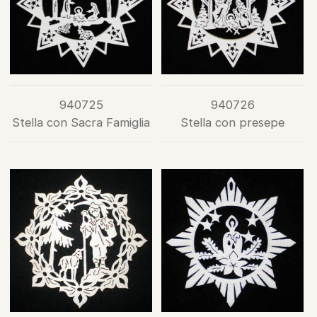
940725
940726
Stella con Sacra Famiglia
Stella con presepe