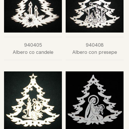
940405
940408
Albero co candele
Albero con presepe