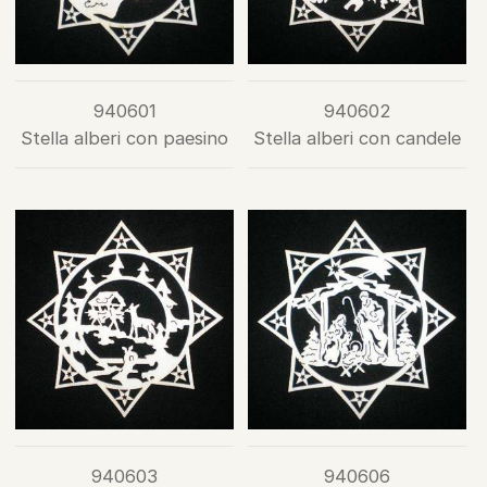
940601
940602
Stella alberi con paesino
Stella alberi con candele
940603
940606