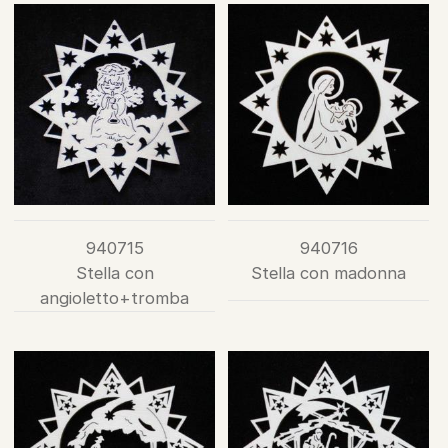
940715
940716
Stella con
Stella con madonna
angioletto+tromba