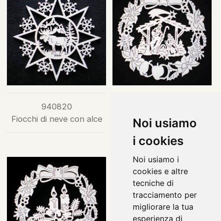
940820
940851
Fiocchi di neve con alce
Ghirlanda di fiori con
Noi usiamo
presepe
i cookies
Noi usiamo i
cookies e altre
tecniche di
tracciamento per
migliorare la tua
esperienza di