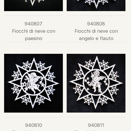
940807
940808
Fiocchi di neve con
Fiocchi di neve con
paesino
angelo e flauto
940810
940811