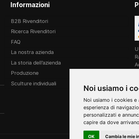
Informazioni
P
B2B Rivenditori
Ricerca Rivenditori
FAQ
U
La nostra azienda
R
La storia dell’azienda
A
c
Produzione
Sculture individuali
Noi usiamo i c
Noi usiamo i cookies e 
esperienza di navigazio
personalizzati e annunci 
capire da dove arrivano i
OK
Cambia le mie i