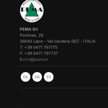
PEMA Srl
Pontives, 28
39040 Laion - Val Gardena (BZ) - ITALIA
T: +39 0471 797175
F: +39 0471 797737
E:
info@pema.it
DE
EN
ES