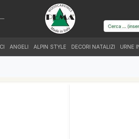
CI
ANGELI
ALPIN STYLE
DECORI NATALIZI
URNE I