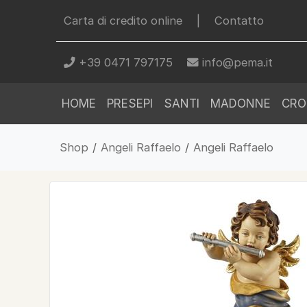
Carta di credito online
|
Contatto
+39 0471 797175
info@pema.it
HOME
PRESEPI
SANTI
MADONNE
CRO
Shop
/
Angeli Raffaelo
/
Angeli Raffaelo