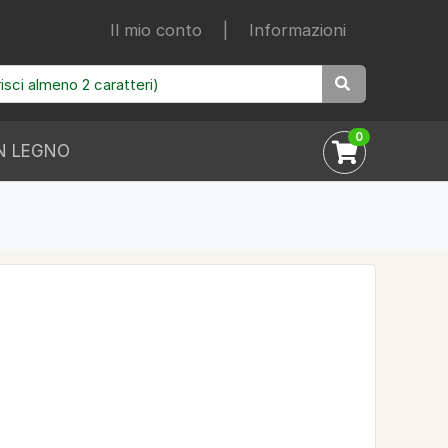
Il mio conto
|
Informazioni
0
N LEGNO