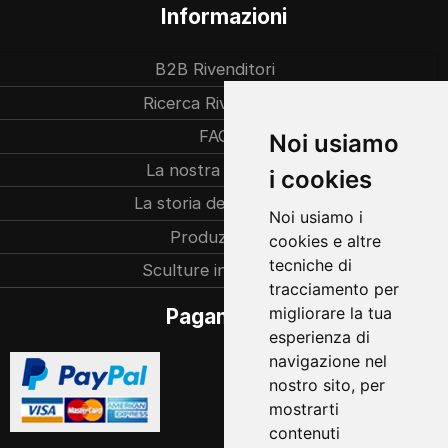
Informazioni
B2B Rivenditori
Ricerca Rivenditori
FAQ
Noi usiamo
La nostra azienda
i cookies
La storia dell’azienda
Noi usiamo i
Produzione
cookies e altre
tecniche di
Sculture individuali
tracciamento per
migliorare la tua
Pagamento
esperienza di
navigazione nel
nostro sito, per
mostrarti
contenuti