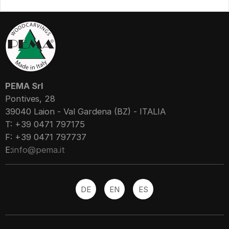
PEMA Srl
Pontives, 28
39040 Laion - Val Gardena (BZ) - ITALIA
T: +39 0471 797175
F: +39 0471 797737
E:
info@pema.it
DE
EN
ES