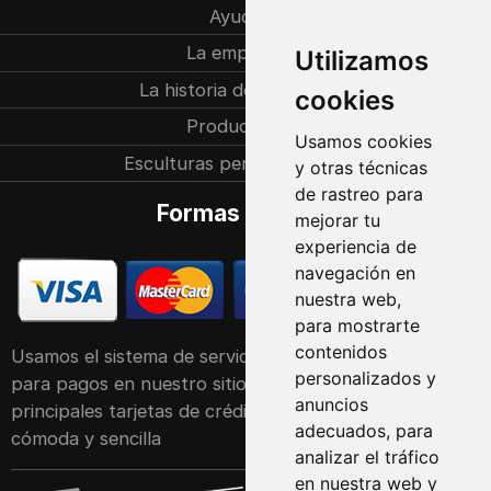
Ayuda
La empresa
Utilizamos
La historia de la familia
cookies
Producción
Usamos cookies
Esculturas personalizadas
y otras técnicas
de rastreo para
Formas de pago
mejorar tu
experiencia de
navegación en
nuestra web,
para mostrarte
contenidos
Usamos el sistema de servicio POS de Raiffeisen Bank
personalizados y
para pagos en nuestro sitio web. Acepta las
anuncios
principales tarjetas de crédito y débito de forma
adecuados, para
cómoda y sencilla
analizar el tráfico
en nuestra web y