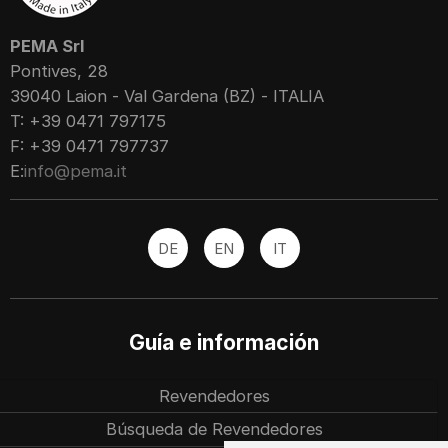
PEMA Srl
Pontives, 28
39040 Laion - Val Gardena (BZ) - ITALIA
T: +39 0471 797175
F: +39 0471 797737
E:
info@pema.it
DE
EN
IT
Guía e información
Revendedores
Búsqueda de Revendedores