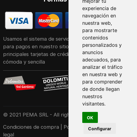
mejorar tu
experiencia de
navegación en
nuestra web,
para mostrarte
contenidos
Usamos el sistema de servicio POS de Raiffeisen Bank
personalizados y
para pagos en nuestro sitio web. Acepta las
anuncios
principales tarjetas de crédito y débito de forma
adecuados, para
cómoda y sencilla
analizar el tráfico
en nuestra web y
para comprender
de donde llegan
nuestros
visitantes.
© 2021 PEMA SRL - All rights reserved
OK
Condiciones de compra
|
Política-de-privacidad
|
Aviso
Configurar
legal