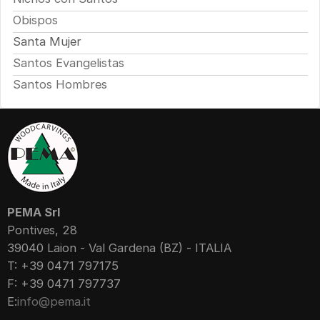
Obispos
Santa Mujer
Santos Evangelistas
Santos Hombres
PEMA Srl
Pontives, 28
39040 Laion - Val Gardena (BZ) - ITALIA
T: +39 0471 797175
F: +39 0471 797737
E:
info@pema.it