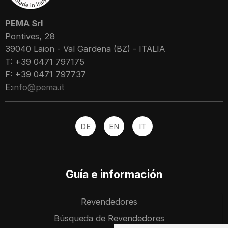
PEMA Srl
Pontives, 28
39040 Laion - Val Gardena (BZ) - ITALIA
T: +39 0471 797175
F: +39 0471 797737
E:
info@pema.it
DE
EN
IT
Guía e información
Revendedores
Búsqueda de Revendedores