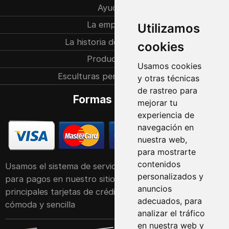
Ayuda
La empresa
Utilizamos
La historia de la familia
cookies
Producción
Usamos cookies
Esculturas personalizadas
y otras técnicas
de rastreo para
Formas de pago
mejorar tu
experiencia de
navegación en
nuestra web,
para mostrarte
contenidos
Usamos el sistema de servicio POS de Raiffeisen Bank
personalizados y
para pagos en nuestro sitio web. Acepta las
anuncios
principales tarjetas de crédito y débito de forma
adecuados, para
cómoda y sencilla
analizar el tráfico
en nuestra web y