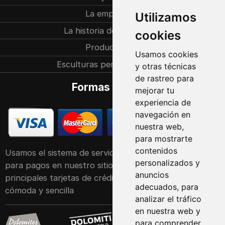
La empresa
Utilizamos
La historia de la familia
cookies
Producción
Usamos cookies
Esculturas personalizadas
y otras técnicas
de rastreo para
Formas de pago
mejorar tu
experiencia de
navegación en
nuestra web,
para mostrarte
contenidos
Usamos el sistema de servicio POS de Raiffeisen Bank
personalizados y
para pagos en nuestro sitio web. Acepta las
anuncios
principales tarjetas de crédito y débito de forma
adecuados, para
cómoda y sencilla
analizar el tráfico
en nuestra web y
para comprender