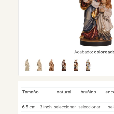
Acabado:
coloread
Tamaño
natural
bruñido
ence
6,5 cm - 3 inch
seleccionar
seleccionar
se