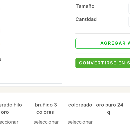
Tamaño
Cantidad
AGREGAR A
o
CONVERTIRSE EN 
rado hilo
bruñido 3
coloreado
oro puro 24
oro
colores
q
leccionar
seleccionar
seleccionar