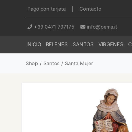
Pago con tarjeta
|
Contacto
+39 0471 797175
info@pema.it
INICIO
BELENES
SANTOS
VIRGENES
C
Shop
/
Santos
/
Santa Mujer