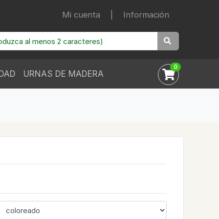
Mi cuenta
|
Información
0
IDAD
URNAS DE MADERA