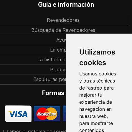
Guía e información
Revendedores
Búsqueda de Revendedores
Ayuda
La empresa
Utilizamos
La historia de la familia
cookies
Producción
Usamos cookies
Esculturas personalizadas
y otras técnicas
de rastreo para
Formas de pago
mejorar tu
experiencia de
navegación en
nuestra web,
para mostrarte
contenidos
Usamos el sistema de servicio POS de Raiffeisen Bank