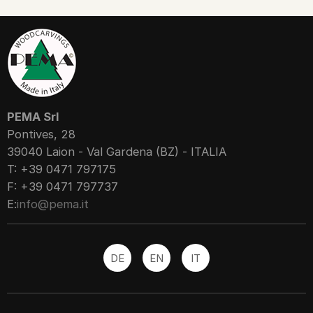
PEMA Srl
Pontives, 28
39040 Laion - Val Gardena (BZ) - ITALIA
T: +39 0471 797175
F: +39 0471 797737
E:
info@pema.it
DE
EN
IT