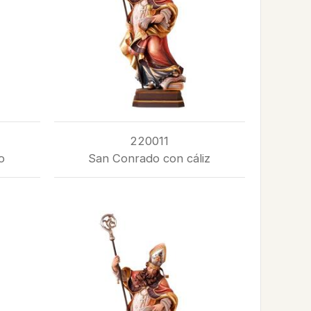
220011
o
San Conrado con cáliz