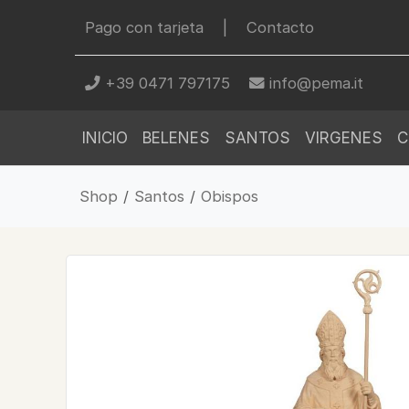
Pago con tarjeta
|
Contacto
+39 0471 797175
info@pema.it
INICIO
BELENES
SANTOS
VIRGENES
C
Shop
/
Santos
/
Obispos