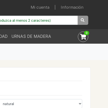
Mi cuenta
|
Información
0
IDAD
URNAS DE MADERA