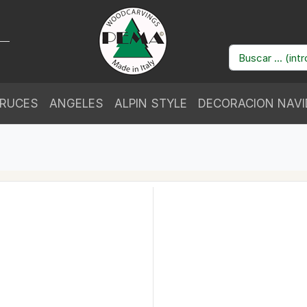
RUCES
ANGELES
ALPIN STYLE
DECORACION NAV