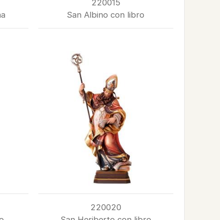
220015
ma
San Albino con libro
220020
o
San Heriberto con libro