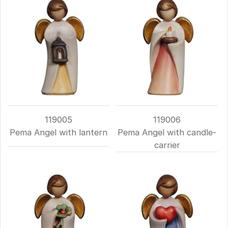
119005
119006
Pema Angel with lantern
Pema Angel with candle-
carrier