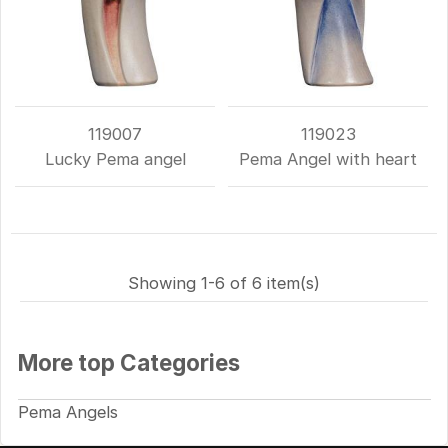
119007
119023
Lucky Pema angel
Pema Angel with heart
Showing 1-6 of 6 item(s)
More top Categories
Pema Angels