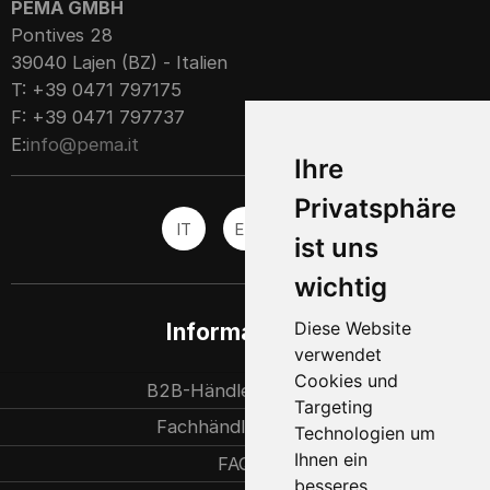
PEMA GMBH
Pontives 28
39040 Lajen (BZ) - Italien
T: +39 0471 797175
F: +39 0471 797737
E:
info@pema.it
Ihre
Privatsphäre
IT
EN
ES
ist uns
wichtig
Diese Website
Informationen
verwendet
Cookies und
B2B-Händlerpartner
Targeting
Fachhändlersuche
Technologien um
Ihnen ein
FAQ
besseres