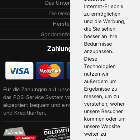
Das Unternehmen
Internet-Erlebnis
Die Geschichte
zu ermöglichen
und die Werbung,
Herstellung
die Sie sehen,
Sonderanfertigungen
besser an Ihre
Bedürfnisse
Zahlungsarten
anzupassen.
Diese
Technologien
nutzen wir
außerdem um
Ergebnisse zu
Für die Zahlungen auf unserer Website verwenden wir
messen, um zu
das POS-Service System von der Raiffeisen Bank. Er
verstehen, woher
akzeptiert bequem und einfach alle gängigen Debit-
unsere Besucher
und Kreditkarten.
kommen oder um
unsere Website
weiter zu