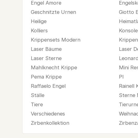
Engel Amore
Engelsk
Geschnitzte Urnen
Giotto 
Heilige
Heimatl
Kolliers
Konsole
Krippensets Modern
Krippens
Laser Bäume
Laser D
Laser Sterne
Leonard
Mahlknecht Krippe
Mini R
Pema Krippe
Pl
Raffaelo Engel
Rainell 
Ställe
Sterne 
Tiere
Tierurn
Verschiedenes
Weihna
Zirbenkollektion
Zirbenz