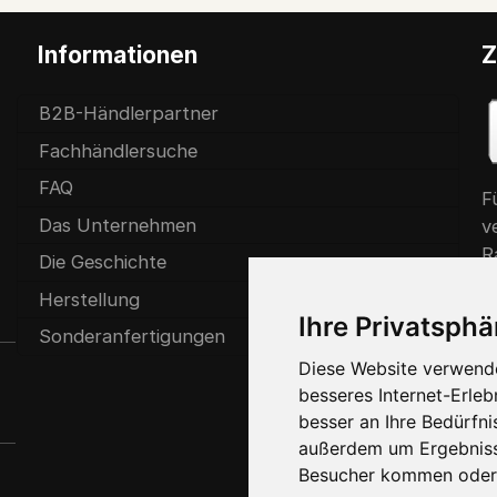
Informationen
Z
B2B-Händlerpartner
Fachhändlersuche
FAQ
F
Das Unternehmen
v
R
Die Geschichte
e
Herstellung
Ihre Privatsphä
Sonderanfertigungen
Diese Website verwende
besseres Internet-Erleb
besser an Ihre Bedürfn
außerdem um Ergebniss
Besucher kommen oder 