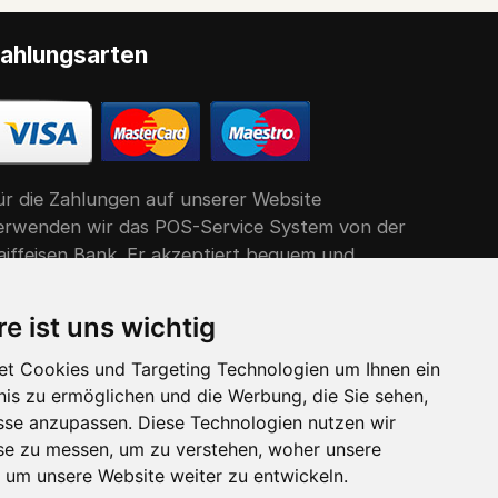
ahlungsarten
ür die Zahlungen auf unserer Website
erwenden wir das POS-Service System von der
aiffeisen Bank. Er akzeptiert bequem und
infach alle gängigen Debit- und Kreditkarten.
re ist uns wichtig
t Cookies und Targeting Technologien um Ihnen ein
nis zu ermöglichen und die Werbung, die Sie sehen,
isse anzupassen. Diese Technologien nutzen wir
e zu messen, um zu verstehen, woher unsere
um unsere Website weiter zu entwickeln.