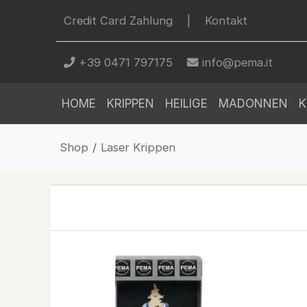
Credit Card Zahlung
|
Kontakt
+39 0471 797175
info@pema.it
HOME
KRIPPEN
HEILIGE
MADONNEN
K
Shop
/
Laser Krippen