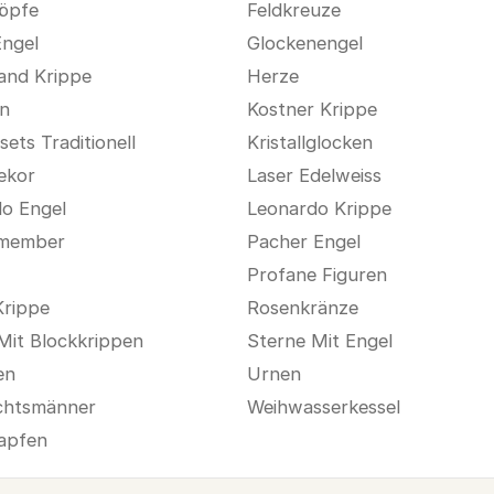
öpfe
Feldkreuze
Engel
Glockenengel
and Krippe
Herze
n
Kostner Krippe
ets Traditionell
Kristallglocken
ekor
Laser Edelweiss
o Engel
Leonardo Krippe
emember
Pacher Engel
Profane Figuren
Krippe
Rosenkränze
Mit Blockkrippen
Sterne Mit Engel
en
Urnen
chtsmänner
Weihwasserkessel
apfen