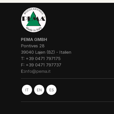
PEMA GMBH
Pontives 28
39040 Lajen (BZ) - Italien
T: +39 0471 797175
F: +39 0471 797737
E:
info@pema.it
IT
EN
ES