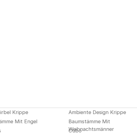
irbel Krippe
Ambiente Design Krippe
ämme Mit Engel
Baumstämme Mit
Weihnachtsmänner
s
Cubo