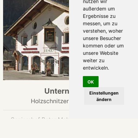
nutzen wir
außerdem um
Ergebnisse zu
messen, um zu
verstehen, woher
unsere Besucher
kommen oder um
unsere Website
weiter zu
entwickeln.
OK
Unternehmen
Einstellungen
ändern
Holzschnitzereien seit 1969
Seniorchef Peter Mahlknecht gründete das
Unternehmen im Zentrum von St. Ulrich /