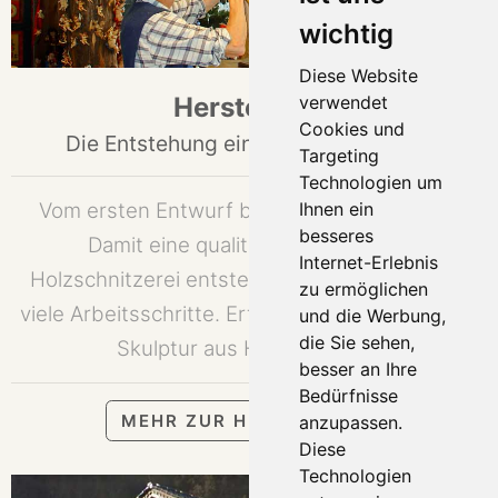
wichtig
Diese Website
Herstellung
verwendet
Cookies und
Die Entstehung einer Holzschnitzerei
Targeting
Technologien um
Vom ersten Entwurf bis zum letzten Schliff:
Ihnen ein
besseres
Damit eine qualitativ hochwertige
Internet-Erlebnis
Holzschnitzerei entstehen kann, erfordert es
zu ermöglichen
viele Arbeitsschritte. Erfahren Sie hier, wie eine
und die Werbung,
die Sie sehen,
Skulptur aus Holz entsteht.
besser an Ihre
Bedürfnisse
MEHR ZUR HERSTELLUNG
anzupassen.
Diese
Technologien