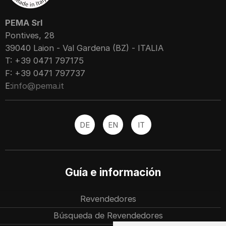
PEMA Srl
Pontives, 28
39040 Laion - Val Gardena (BZ) - ITALIA
T: +39 0471 797175
F: +39 0471 797737
E:
info@pema.it
DE
EN
IT
Guía e información
Revendedores
Búsqueda de Revendedores