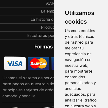
Ayuda
La empresa
Utilizamos
La historia de la familia
cookies
Producción
Usamos cookies
Esculturas personalizadas
y otras técnicas
de rastreo para
Formas de pago
mejorar tu
experiencia de
navegación en
nuestra web,
para mostrarte
contenidos
Usamos el sistema de servicio POS de Raiffeisen Bank
personalizados y
para pagos en nuestro sitio web. Acepta las
anuncios
principales tarjetas de crédito y débito de forma
adecuados, para
cómoda y sencilla
analizar el tráfico
en nuestra web y