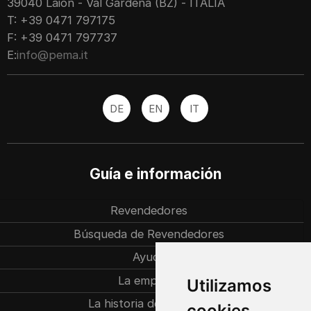
39040 Laion - Val Gardena (BZ) - ITALIA
T: +39 0471 797175
F: +39 0471 797737
E:
info@pema.it
DE
EN
IT
Guía e información
Revendedores
Búsqueda de Revendedores
Ayuda
La empresa
Utilizamos
La historia de la familia
cookies