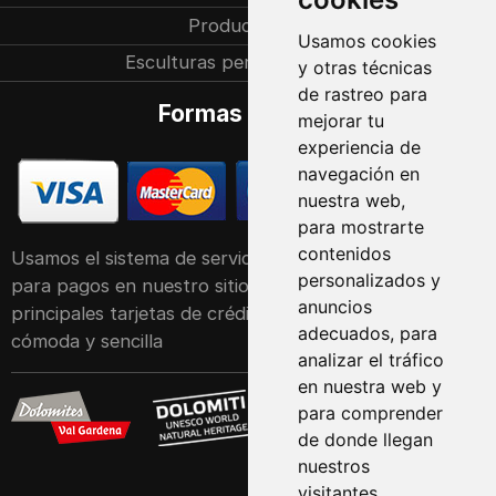
Producción
Usamos cookies
Esculturas personalizadas
y otras técnicas
de rastreo para
Formas de pago
mejorar tu
experiencia de
navegación en
nuestra web,
para mostrarte
contenidos
Usamos el sistema de servicio POS de Raiffeisen Bank
personalizados y
para pagos en nuestro sitio web. Acepta las
anuncios
principales tarjetas de crédito y débito de forma
adecuados, para
cómoda y sencilla
analizar el tráfico
en nuestra web y
para comprender
de donde llegan
nuestros
visitantes.