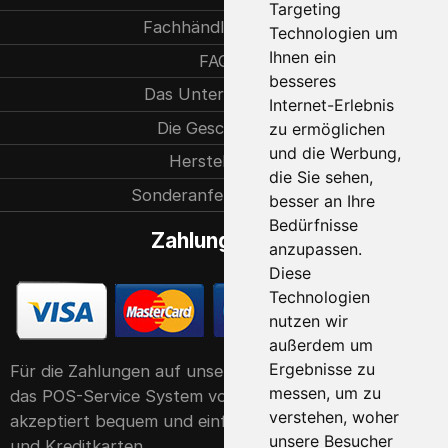
Targeting
Fachhändlersuche
Technologien um
Ihnen ein
FAQ
besseres
Das Unternehmen
Internet-Erlebnis
Die Geschichte
zu ermöglichen
und die Werbung,
Herstellung
die Sie sehen,
Sonderanfertigungen
besser an Ihre
Bedürfnisse
Zahlungsarten
anzupassen.
Diese
Technologien
nutzen wir
außerdem um
Ergebnisse zu
Für die Zahlungen auf unserer Website verwenden wir
messen, um zu
das POS-Service System von der Raiffeisen Bank. Er
verstehen, woher
akzeptiert bequem und einfach alle gängigen Debit-
unsere Besucher
und Kreditkarten.