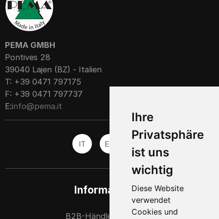
PEMA GMBH
Pontives 28
39040 Lajen (BZ) - Italien
T: +39 0471 797175
F: +39 0471 797737
E:
info@pema.it
Ihre
Privatsphäre
IT
EN
ES
ist uns
wichtig
Diese Website
Informationen
verwendet
Cookies und
B2B-Händlerpartner