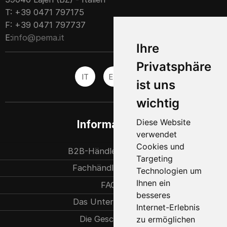
T: +39 0471 797175
F: +39 0471 797737
E:
info@pema.it
Ihre
Privatsphäre
IT
EN
ES
ist uns
wichtig
Diese Website
Informationen
verwendet
Cookies und
B2B-Händlerpartner
Targeting
Fachhändlersuche
Technologien um
Ihnen ein
FAQ
besseres
Das Unternehmen
Internet-Erlebnis
Die Geschichte
zu ermöglichen