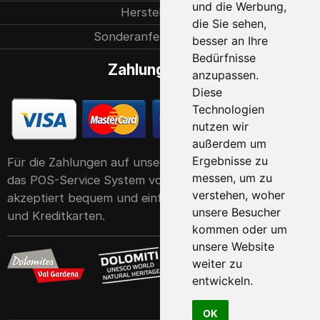
und die Werbung,
Herstellung
die Sie sehen,
Sonderanfertigungen
besser an Ihre
Bedürfnisse
Zahlungsarten
anzupassen.
Diese
Technologien
nutzen wir
außerdem um
Ergebnisse zu
Für die Zahlungen auf unserer Website verwenden wir
messen, um zu
das POS-Service System von der Raiffeisen Bank. Er
verstehen, woher
akzeptiert bequem und einfach alle gängigen Debit-
unsere Besucher
und Kreditkarten.
kommen oder um
unsere Website
weiter zu
entwickeln.
OK