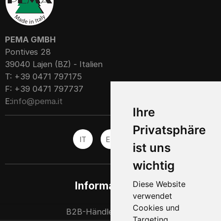
PEMA GMBH
Pontives 28
39040 Lajen (BZ) - Italien
T: +39 0471 797175
F: +39 0471 797737
E:
info@pema.it
Ihre
Privatsphäre
IT
EN
ES
ist uns
wichtig
Diese Website
Informationen
verwendet
Cookies und
B2B-Händlerpartner
Targeting