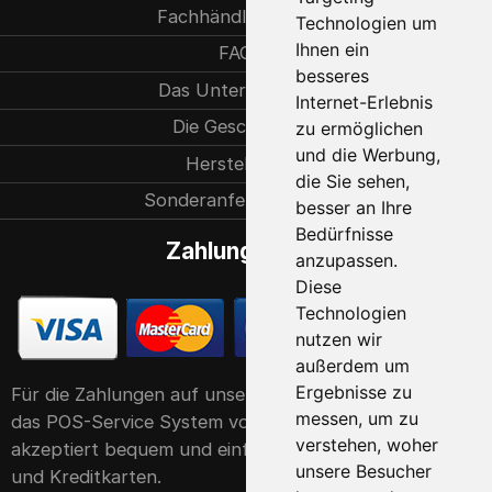
Fachhändlersuche
Technologien um
Ihnen ein
FAQ
besseres
Das Unternehmen
Internet-Erlebnis
Die Geschichte
zu ermöglichen
und die Werbung,
Herstellung
die Sie sehen,
Sonderanfertigungen
besser an Ihre
Bedürfnisse
Zahlungsarten
anzupassen.
Diese
Technologien
nutzen wir
außerdem um
Ergebnisse zu
Für die Zahlungen auf unserer Website verwenden wir
messen, um zu
das POS-Service System von der Raiffeisen Bank. Er
verstehen, woher
akzeptiert bequem und einfach alle gängigen Debit-
unsere Besucher
und Kreditkarten.