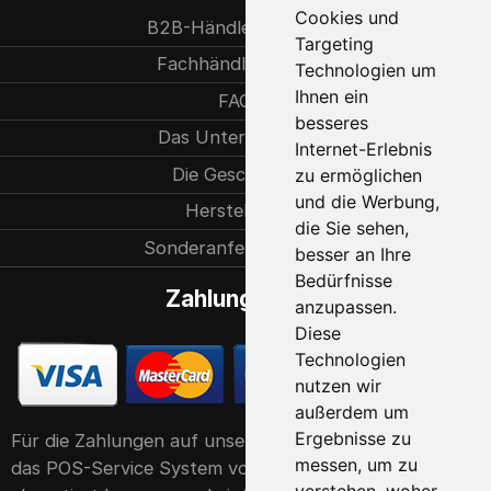
Cookies und
B2B-Händlerpartner
Targeting
Fachhändlersuche
Technologien um
Ihnen ein
FAQ
besseres
Das Unternehmen
Internet-Erlebnis
Die Geschichte
zu ermöglichen
und die Werbung,
Herstellung
die Sie sehen,
Sonderanfertigungen
besser an Ihre
Bedürfnisse
Zahlungsarten
anzupassen.
Diese
Technologien
nutzen wir
außerdem um
Ergebnisse zu
Für die Zahlungen auf unserer Website verwenden wir
messen, um zu
das POS-Service System von der Raiffeisen Bank. Er