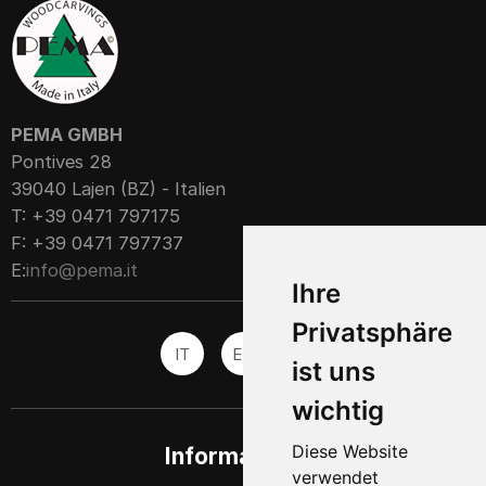
PEMA GMBH
Pontives 28
39040 Lajen (BZ) - Italien
T: +39 0471 797175
F: +39 0471 797737
E:
info@pema.it
Ihre
Privatsphäre
IT
EN
ES
ist uns
wichtig
Diese Website
Informationen
verwendet