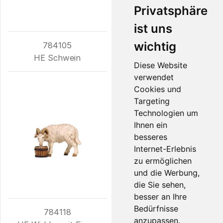
Privatsphäre
ist uns
wichtig
784105
784116
HE Schwein
HE Schafbock
Diese Website
verwendet
Cookies und
Targeting
Technologien um
Ihnen ein
besseres
Internet-Erlebnis
zu ermöglichen
und die Werbung,
die Sie sehen,
besser an Ihre
Bedürfnisse
784118
784118S
anzupassen.