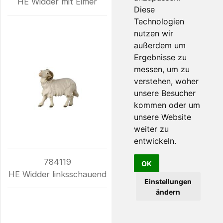
HE Widder mit Eimer
HE Widder schwarz mit
Diese
Eimer
Technologien
nutzen wir
außerdem um
Ergebnisse zu
messen, um zu
verstehen, woher
unsere Besucher
kommen oder um
unsere Website
weiter zu
entwickeln.
784119
784119S
OK
HE Widder linksschauend
HE Widder schwarz
Einstellungen
linksschauend
ändern