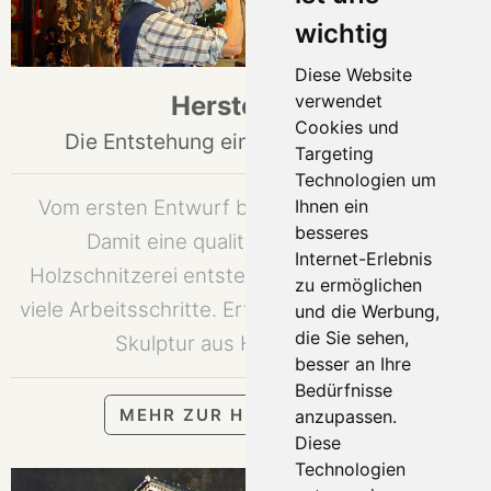
wichtig
Diese Website
Herstellung
verwendet
Cookies und
Die Entstehung einer Holzschnitzerei
Targeting
Technologien um
Vom ersten Entwurf bis zum letzten Schliff:
Ihnen ein
besseres
Damit eine qualitativ hochwertige
Internet-Erlebnis
Holzschnitzerei entstehen kann, erfordert es
zu ermöglichen
viele Arbeitsschritte. Erfahren Sie hier, wie eine
und die Werbung,
die Sie sehen,
Skulptur aus Holz entsteht.
besser an Ihre
Bedürfnisse
MEHR ZUR HERSTELLUNG
anzupassen.
Diese
Technologien