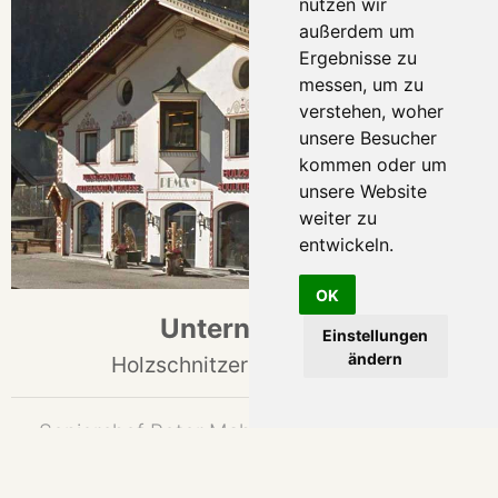
nutzen wir
außerdem um
Ergebnisse zu
messen, um zu
verstehen, woher
unsere Besucher
kommen oder um
unsere Website
weiter zu
entwickeln.
OK
Unternehmen
Einstellungen
ändern
Holzschnitzereien seit 1969
Seniorchef Peter Mahlknecht gründete das
Unternehmen im Zentrum von St. Ulrich /